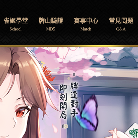
雀姬學堂
牌山驗證
賽事中心
常見問題
School
MD5
Match
Q&A